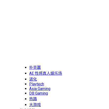
扑克赢
AE 性感真人娱乐场
进化
Playtech
Asia Gaming
DB Gaming
热路
大游戏