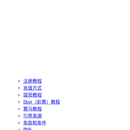
注册教程
充值方式
提现教程
Ekor（彩票）教程
赛马教程
引荐来源
条款和条件
隐私