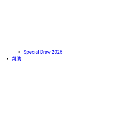
Special Draw 2026
帮助