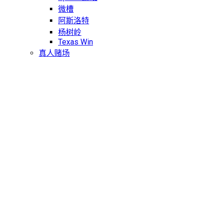
微槽
阿斯洛特
杨树岭
Texas Win
真人赌场