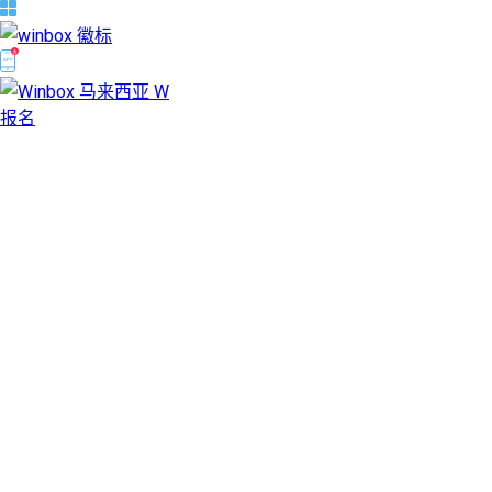
跳
到
内
容
报名